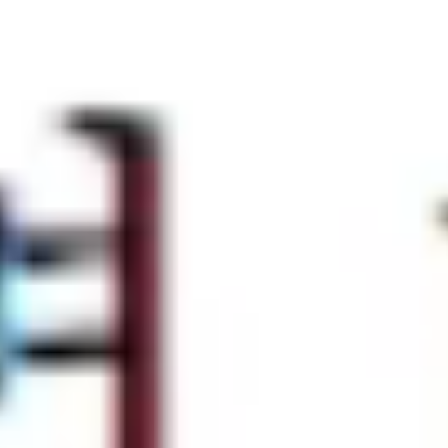
5
0
80
120
분
원
%
+
진단 소요 시간
초기 비용
3주 훈련 후 개선율
초당 시선 측정 횟수